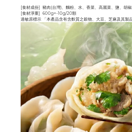
[食材成份] 豬肉(台灣)、麵粉、水、香菜、高麗菜、鹽、胡
[食材淨重] 600g+-10g/20顆
過敏原標示 「本產品含有含麩質之穀物、大豆、芝麻及其製