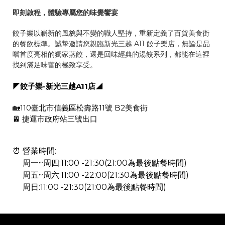
即刻啟程，體驗專屬您的味覺饗宴
餃子樂以嶄新的風貌與不變的職人堅持，重新定義了百貨美食街
的餐飲標準。誠摯邀請您親臨新光三越 A11 餃子樂店，無論是品
嚐首度亮相的獨家蒸餃，還是回味經典的湯餃系列，都能在這裡
找到滿足味蕾的極致享受。
◤餃子樂-新光三越A11店◢
🏡110臺北市信義區松壽路11號 B2美食街
🚈 捷運市政府站三號出口
⏰ 營業時間:
周一~周四:11:00 -21:30(21:00為最後點餐時間)
周五~周六:11:00 -22:00(21:30為最後點餐時間)
周日:11:00 -21:30(21:00為最後點餐時間)