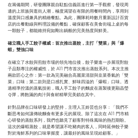
在籌備期間，研發團隊親自駐點信義區進行第一手觀察，發現周
邊的上班族與逛街人潮，極度渴望在有限的用餐時間內，享用到
溫度與口感兼具的精緻餐點。為此，團隊耗時數月重新設計百貨
店的出餐動線與料理設備的餐點，確保顧客在美食街端上桌的每
一顆餃子，都能維持宛如剛出鍋般的完美熱度與鮮美。
確立職人手工餃子權威：首次推出蒸餃，主打「雙菜」與「爆
蝦」雙強口味
在確立了水餃與煎餃市場的領先地位後，餃子樂進一步展現對餃
子品類專注的權威性，於 A11 門市首次推出蒸餃系列。本次主推
兩款匠心之作：第一款為完美融合高麗菜清甜與韭菜香氣的「雙
菜」口味；第二款則是口感扎實、鮮味四溢的「爆蝦」口味。透
過精準控溫的蒸氣技術，職人手工餃子的麵皮在蒸製後更顯晶瑩
Ｑ彈，將飽滿的肉汁與食材精華完美鎖在其中。
針對品牌在口味研發上的堅持，主理人王姈芸也分享：「我們不
斷思考如何讓傳統麵食有更多元的展現。除了這次在 A11 門市精
心研發的蒸餃系列，我們也聽見了顧客對特殊風味的熱烈期盼。
這次的爆蝦蒸餃，就是希望讓不吃豬肉的客人，同時延伸餃子樂
對於海鮮系列的口味掌握度，讓最好的風味呈現給顧客。」