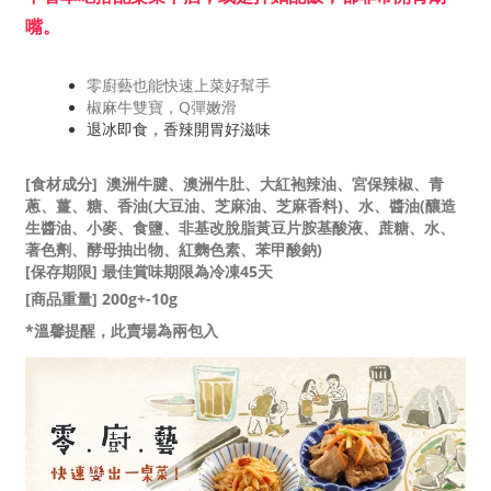
嘴。
零廚藝也能快速上菜好幫手
椒麻牛雙寶，Q彈嫩滑
退冰即食，香辣開胃好滋味
[食材成分]
澳洲牛腱、澳洲牛肚、大紅袍辣油、宮保辣椒、青
蔥、薑、糖、香油(大豆油、芝麻油、芝麻香料)、水、醬油(釀造
生醬油、小麥、食鹽、非基改脫脂黃豆片胺基酸液、蔗糖、水、
著色劑、酵母抽出物、紅麴色素、苯甲酸鈉)
[保存期限] 最佳賞味期限為冷凍45天
[商品重量] 200g+-10g
*溫馨提醒，此賣場為兩包入