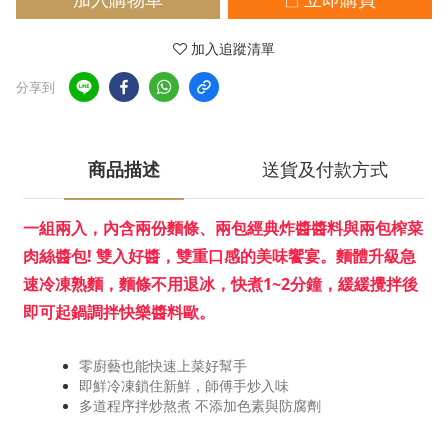
加入追蹤清單
分享到
商品描述
送貨及付款方式
一組兩入，內含兩份麵條、兩包經典炸醬醬料與兩包榨菜
肉絲醬包! 雙入好醬，雙重口感的美味饗宴。
麵體升級急
速冷凍熟麵，麵條不用退冰，快煮1~2分鐘，緩緩攪拌後
即可起鍋調拌快樂醬料歐。
零廚藝也能快速上菜好幫手
即鮮冷凍鎖住新鮮，師傅手炒入味
多道程序拌炒熬煮 不添加色素與防腐劑