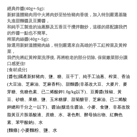
經典炸醬(40g+-5g):
新鮮溫體豬肉用中火將肉炒至恰恰豬肉香後，加入特別嚴選基隆
丸進甜麵醬及豆瓣醬，
和純手工製造的油蔥酥及五香豆干攪拌翻炒，這樣的搭配讓我們
的炸醬一點也不簡單。
榨菜肉絲醬(40g+-5g):
除選用新鮮溫體豬肉絲，特別嚴選來自高雄的手工紅榨菜及黃榨
菜，
我們先將紅黃榨菜洗淨後, 再將較老的部分切除, 保留嫩菜部分讓
口感更佳!
[食材成分]
[醬包]國產新鮮豬肉、鹽、糖、豆干丁、純手工油蔥、榨菜、香油
(大豆油、芝麻油、芝麻香料)、
甜麵醬(非基改大豆、大麥片、麥
芽糖、焦糖色素、已二烯酸鉀1.0g/kg以下)、豆瓣醬(辣椒、黃
豆、砂糖、果糖、鹽、玉米糖膠、甜菊醣苷、芝麻油、已二烯酸
鉀總和千分之一以下)、醬油(釀造生醬油、小麥、食鹽、非基改脫
脂黃豆片胺基酸液、蔗糖、水、著色劑、酵母抽出物、紅麴色
素、
苯甲酸鈉
)、水
[麵條] 小麥麵粉、鹽、水