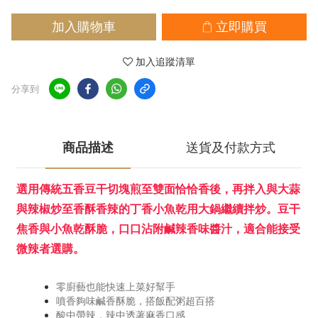
加入購物車
立即購買
加入追蹤清單
分享到
商品描述
送貨及付款方式
選用傳統五香豆干切塊煎至雙面恰恰香後，再拌入與大蒜
與辣椒炒至香酥香辣的丁香小魚乾用大鍋繼續拌炒。豆干
焦香與小魚乾酥脆，口口沾附鹹辣香味醬汁，適合能接受
微辣者選購。
零廚藝也能快速上菜好幫手
噴香夠味鹹香酥脆，搭飯配粥超百搭
酸中帶辣，辣中透著麻香口感