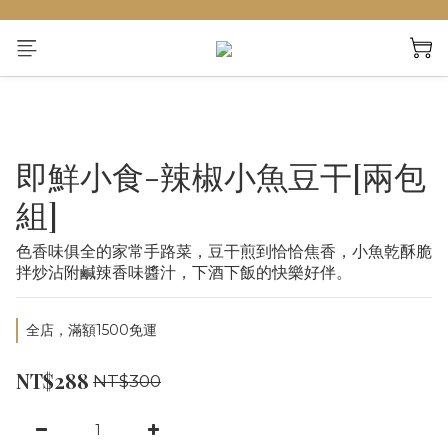
即鮮小食-辣椒小魚豆干[兩包
組]
色香味俱全的家常手路菜，豆干煎到恰恰焦香，小魚乾酥脆
拌炒沾附鹹辣香味醬汁，下酒下飯的快樂好伴。
全店，滿額1500免運
NT$288
NT$300