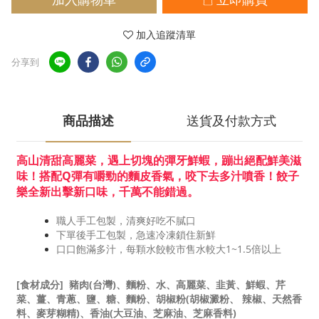
加入追蹤清單
分享到
商品描述
送貨及付款方式
高山清甜高麗菜，遇上切塊的彈牙鮮蝦，蹦出絕配鮮美滋
味！搭配Q彈有嚼勁的麵皮香氣，咬下去多汁噴香！餃子
樂全新出擊新口味，千萬不能錯過。
職人手工包製，清爽好吃不膩口
下單後手工包製，急速冷凍鎖住新鮮
口口飽滿多汁，每顆水餃較市售水較大1~1.5倍以上
[食材成分]
豬肉(台灣)、麵粉、水、高麗菜、韭黃、鮮蝦、芹
菜、薑、青蔥、鹽、糖、麵粉、胡椒粉(胡椒澱粉、 辣椒、天然香
料、麥芽糊精)、香油(大豆油、芝麻油、芝麻香料)