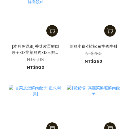
[本月免運組]香菜皮蛋鮮肉
即鮮小食-辣辣der牛肉牛肚
餃子x1x韭菜鮮肉x1x三鮮海
NT$280
味鮮肉餃x1
NT$1,118
NT$260
NT$920