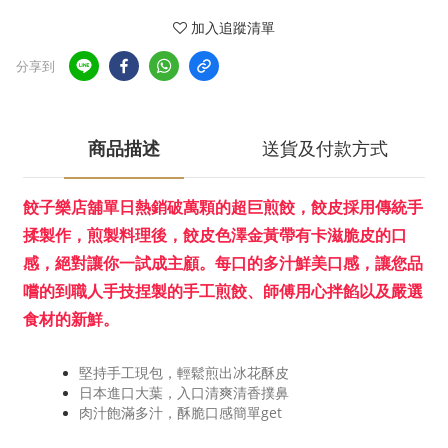
加入追蹤清單
分享到
商品描述
送貨及付款方式
餃子樂店舖單日熱銷破萬顆的超巨煎餃，餃皮採用傳統手
揉製作，煎製料理後，餃皮色澤金黃帶有卡滋脆皮的口
感，絕對讓你一試成主顧。每
口的多汁鮮美口感，讓您品
嚐的到職人手技捏製的手工煎餃、師傅用心拌餡以及嚴選
食材的新鮮。
堅持手工現包，輕鬆煎出冰花酥皮
日本進口大葉，入口清爽清香撲鼻
肉汁飽滿多汁，酥脆口感簡單get